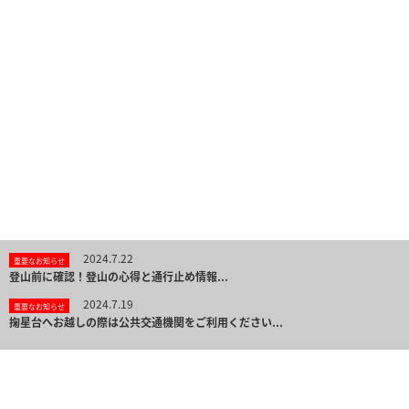
2024.7.22
重要なお知らせ
登山前に確認！登山の心得と通行止め情報...
2024.7.19
重要なお知らせ
掬星台へお越しの際は公共交通機関をご利用ください...
ジャンル
から探す